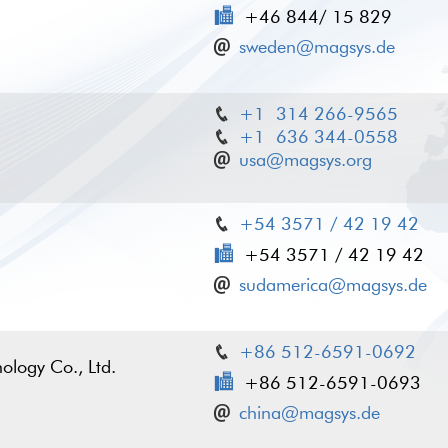
+46 844/ 15 829
sweden@magsys.de
+1 314 266-9565
+1 636 344-0558
usa@magsys.org
+54 3571 / 42 19 42
+54 3571 / 42 19 42
sudamerica@magsys.de
+86 512-6591-0692
ology Co., Ltd.
+86 512-6591-0693
china@magsys.de