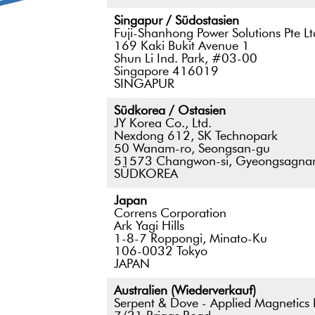
Singapur / Südostasien
Fuji-Shanhong Power Solutions Pte Lt
169 Kaki Bukit Avenue 1
Shun Li Ind. Park, #03-00
Singapore 416019
SINGAPUR
Südkorea / Ostasien
JY Korea Co., Ltd.
Nexdong 612, SK Technopark
50 Wanam-ro, Seongsan-gu
51573 Changwon-si, Gyeongsagna
SÜDKOREA
Japan
Correns Corporation
Ark Yagi Hills
1-8-7 Roppongi, Minato-Ku
106-0032 Tokyo
JAPAN
Australien (Wiederverkauf)
Serpent & Dove - Applied Magnetics P