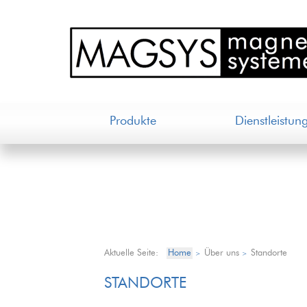
Produkte
Dienstleistun
Aktuelle Seite:
Home
Über uns
Standorte
>
>
STANDORTE