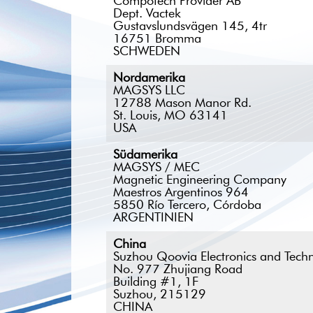
Compotech Provider AB
Dept. Vactek
Gustavslundsvägen 145, 4tr
16751 Bromma
SCHWEDEN
Nordamerika
MAGSYS LLC
12788 Mason Manor Rd.
St. Louis, MO 63141
USA
Südamerika
MAGSYS / MEC
Magnetic Engineering Company
Maestros Argentinos 964
5850 Río Tercero, Córdoba
ARGENTINIEN
China
Suzhou Qoovia Electronics and Techn
No. 977 Zhujiang Road
Building #1, 1F
Suzhou, 215129
CHINA