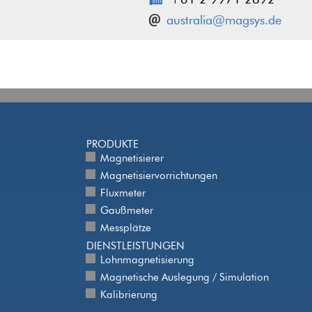
+61 2 9971 2892
australia@magsys.de
PRODUKTE
Magnetisierer
Magnetisiervorrichtungen
Fluxmeter
Gaußmeter
Messplätze
DIENSTLEISTUNGEN
Lohnmagnetisierung
Magnetische Auslegung / Simulation
Kalibrierung