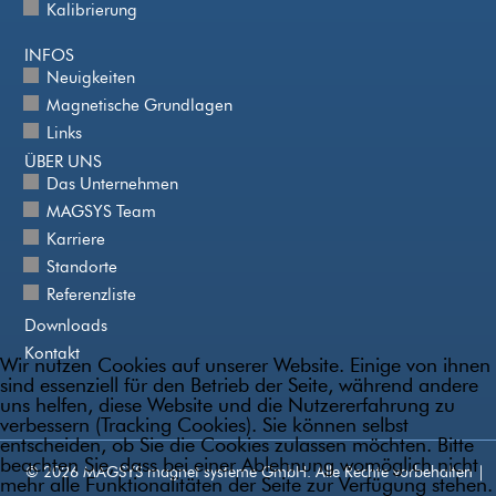
Kalibrierung
INFOS
Neuigkeiten
Magnetische Grundlagen
Links
ÜBER UNS
Das Unternehmen
MAGSYS Team
Karriere
Standorte
Referenzliste
Downloads
Kontakt
Wir nutzen Cookies auf unserer Website. Einige von ihnen
sind essenziell für den Betrieb der Seite, während andere
uns helfen, diese Website und die Nutzererfahrung zu
verbessern (Tracking Cookies). Sie können selbst
entscheiden, ob Sie die Cookies zulassen möchten. Bitte
beachten Sie, dass bei einer Ablehnung womöglich nicht
© 2026 MAGSYS magnet systeme GmbH. Alle Rechte vorbehalten |
mehr alle Funktionalitäten der Seite zur Verfügung stehen.